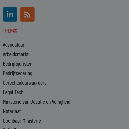
L
R
i
s
n
s
THEMA'S
k
e
Advocatuur
d
i
Arbeidsmarkt
n
Bedrijfsjuristen
-
Bedrijfsvoering
i
n
Gerechtsdeurwaarders
Legal Tech
Ministerie van Justitie en Veiligheid
Notariaat
Openbaar Ministerie