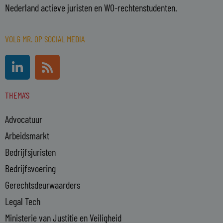
Nederland actieve juristen en WO-rechtenstudenten.
VOLG MR. OP SOCIAL MEDIA
L
R
i
s
n
s
THEMA'S
k
e
Advocatuur
d
i
Arbeidsmarkt
n
Bedrijfsjuristen
-
Bedrijfsvoering
i
n
Gerechtsdeurwaarders
Legal Tech
Ministerie van Justitie en Veiligheid