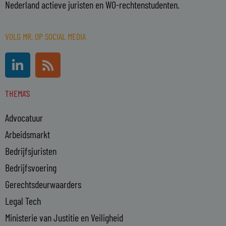
Nederland actieve juristen en WO-rechtenstudenten.
VOLG MR. OP SOCIAL MEDIA
L
R
i
s
n
s
THEMA'S
k
e
Advocatuur
d
i
Arbeidsmarkt
n
Bedrijfsjuristen
-
Bedrijfsvoering
i
n
Gerechtsdeurwaarders
Legal Tech
Ministerie van Justitie en Veiligheid