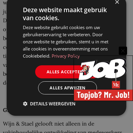
×
waarin de argumenten analytisch scherp en
Deze website maakt gebruik
juridisch waterdicht worden geformuleerd.
van cookies.
Daarna neem je contact op met de cliënt om de
Deze website gebruikt cookies om uw
opgestelde stukken door te nemen, de risico’s te
gebruikerservaring te verbeteren. Door
bespreken en de bewijsstukken definitief te
onze website te gebruiken, stemt u in met
controleren. Ten slotte dien je de processtukken
alle cookies in overeenstemming met ons
tijdig in binnen de rechtbanktermijnen om de
Cookiebeleid.
Privacy Policy
vastgelopen verhoudingen via de rechter in
ALLES ACCEPTEREN
beweging te krijgen en de zakelijke belangen van
de cliënt veilig te stellen.
ALLES AFWIJZEN
DETAILS WEERGEVEN
Groeipad
Wijn & Stael gelooft niet alleen in de
vakinhoudelijke ontwikkeling van medewerkers,