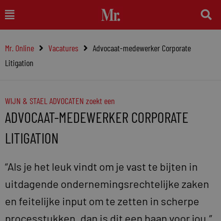
Ga
Main
naar
Menu
de
Mr. Online
Vacatures
Advocaat-medewerker Corporate
inhoud
Litigation
WIJN & STAEL ADVOCATEN zoekt een
ADVOCAAT-MEDEWERKER CORPORATE
LITIGATION
“Als je het leuk vindt om je vast te bijten in
uitdagende ondernemingsrechtelijke zaken
en feitelijke input om te zetten in scherpe
processtukken, dan is dit een baan voor jou.”