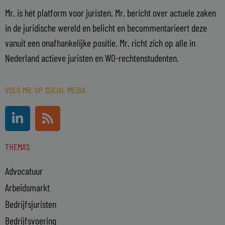
Mr. is hét platform voor juristen. Mr. bericht over actuele zaken
in de juridische wereld en belicht en becommentarieert deze
vanuit een onafhankelijke positie. Mr. richt zich op alle in
Nederland actieve juristen en WO-rechtenstudenten.
VOLG MR. OP SOCIAL MEDIA
L
R
i
s
n
s
THEMA'S
k
e
Advocatuur
d
i
Arbeidsmarkt
n
Bedrijfsjuristen
-
Bedrijfsvoering
i