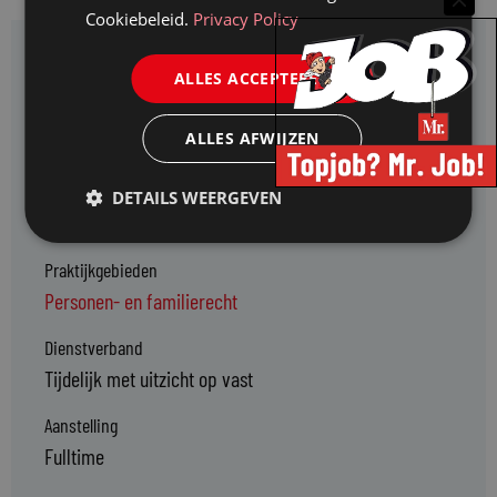
Cookiebeleid.
Privacy Policy
Vacaturekenmerken
ALLES ACCEPTEREN
Branches
ALLES AFWIJZEN
Advocatuur
Functie type
DETAILS WEERGEVEN
Advocaat-medewerker jr
,
Advocaat-medewerker sr
Praktijkgebieden
Personen- en familierecht
Dienstverband
Tijdelijk met uitzicht op vast
Aanstelling
Fulltime