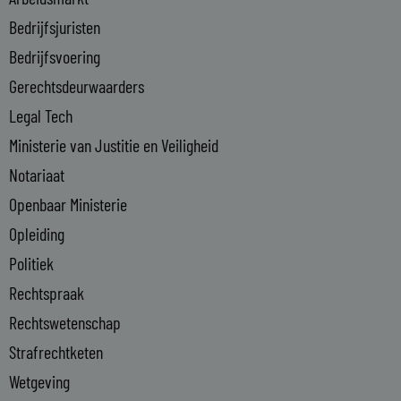
n
Bedrijfsjuristen
-
Bedrijfsvoering
i
n
Gerechtsdeurwaarders
Legal Tech
Ministerie van Justitie en Veiligheid
Notariaat
Openbaar Ministerie
Opleiding
Politiek
Rechtspraak
Rechtswetenschap
Strafrechtketen
Wetgeving