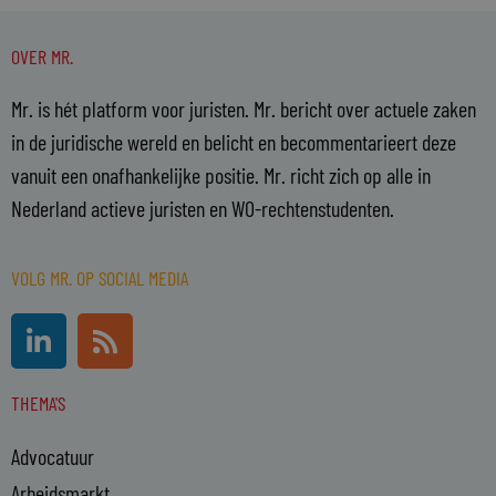
OVER MR.
Mr. is hét platform voor juristen. Mr. bericht over actuele zaken
in de juridische wereld en belicht en becommentarieert deze
vanuit een onafhankelijke positie. Mr. richt zich op alle in
Nederland actieve juristen en WO-rechtenstudenten.
VOLG MR. OP SOCIAL MEDIA
L
R
i
s
n
s
THEMA'S
k
e
Advocatuur
d
i
Arbeidsmarkt