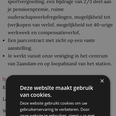
sportvergoeding, een bijdrage van 2/3 deel aan
je pensioenpremie, ruime
ouderschapsverlofregelingen, mogelijkheid tot
(ver)kopen van verlof, mogelijkheid tot 40-urige
werkweek en compensatieverlof,
Een jaarcontract met zicht op een vaste
aanstelling.
Je werkt vanuit onze vestiging in het centrum
van Zaandam en op loopafstand van het station.
Is dit jouw job?
×
Deze website maakt gebruik
Klik op “solliciteren” en de rest wijst zich vanzelf.
van cookies.
Let op: Geen ‘traditionele’ motivatiebrief
Deze website gebruikt cookies om uw
gebruikerservaring te verbeteren. Door
We vinden het belangrijk om alle kandidaten op
onze website te gebruiken, stemt u in met