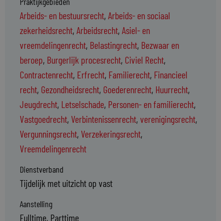
Praktijkgebieden
Arbeids- en bestuursrecht
,
Arbeids- en sociaal
zekerheidsrecht
,
Arbeidsrecht
,
Asiel- en
vreemdelingenrecht
,
Belastingrecht
,
Bezwaar en
beroep
,
Burgerlijk procesrecht
,
Civiel Recht
,
Contractenrecht
,
Erfrecht
,
Familierecht
,
Financieel
recht
,
Gezondheidsrecht
,
Goederenrecht
,
Huurrecht
,
Jeugdrecht
,
Letselschade
,
Personen- en familierecht
,
Vastgoedrecht
,
Verbintenissenrecht
,
verenigingsrecht
,
Vergunningsrecht
,
Verzekeringsrecht
,
Vreemdelingenrecht
Dienstverband
Tijdelijk met uitzicht op vast
Aanstelling
Fulltime, Parttime