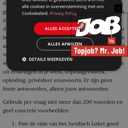
dezelfde manier te beoordelen. We willen daarom
alle cookies in overeenstemming met ons
geen ‘traditionele’ motivatiebrief. We vragen je om
Cookiebeleid.
Privacy Policy
in jouw brief antwoord te geven op drie vragen
die je hieronder vindt. Op basis van je antwoorden
ALLES ACCEPTEREN
bepalen wij of jouw profiel en jouw verwachtingen
ALLES AFWIJZEN
aansluiten bij de functie. Dus: neem er even de tijd
voor, want dit is samen met je CV het enige waar
DETAILS WEERGEVEN
we je in deze ronde op beoordelen. Je mag putten
uit ervaringen in je werk, vrijwilligerswerk,
opleiding, privésfeer enzovoorts. Er zijn geen
foute antwoorden, alleen jouw antwoorden.
Gebruik per vraag niet meer dan 200 woorden en
geef concrete voorbeelden.
Past de visie van het Juridisch Loket goed