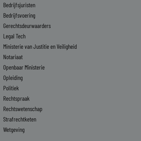
n
Bedrijfsjuristen
-
Bedrijfsvoering
i
n
Gerechtsdeurwaarders
Legal Tech
Ministerie van Justitie en Veiligheid
Notariaat
Openbaar Ministerie
Opleiding
Politiek
Rechtspraak
Rechtswetenschap
Strafrechtketen
Wetgeving