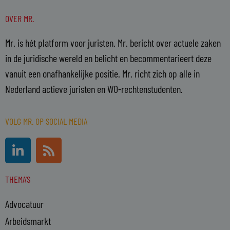
OVER MR.
Mr. is hét platform voor juristen. Mr. bericht over actuele zaken
in de juridische wereld en belicht en becommentarieert deze
vanuit een onafhankelijke positie. Mr. richt zich op alle in
Nederland actieve juristen en WO-rechtenstudenten.
VOLG MR. OP SOCIAL MEDIA
L
R
i
s
n
s
THEMA'S
k
e
Advocatuur
d
i
Arbeidsmarkt