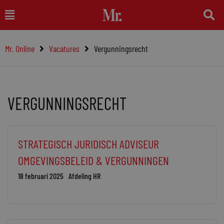
Ga
Main
naar
Menu
de
Mr. Online
Vacatures
Vergunningsrecht
inhoud
VERGUNNINGSRECHT
Pagina
Pagina
STRATEGISCH JURIDISCH ADVISEUR
OMGEVINGSBELEID & VERGUNNINGEN
18 februari 2025
Afdeling HR