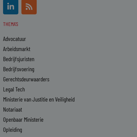
L
R
i
s
n
s
THEMA'S
k
e
Advocatuur
d
i
Arbeidsmarkt
n
Bedrijfsjuristen
-
Bedrijfsvoering
i
n
Gerechtsdeurwaarders
Legal Tech
Ministerie van Justitie en Veiligheid
Notariaat
Openbaar Ministerie
Opleiding