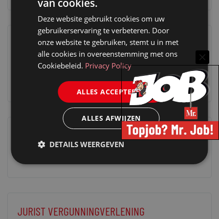
van cookies.
Deze website gebruikt cookies om uw
gebruikerservaring te verbeteren. Door
ERVAREN JURIDISCH ADVISEUR (MEERDERE
onze website te gebruiken, stemt u in met
alle cookies in overeenstemming met ons
VACATURES) | ROTTERDAM 28-36 UUR
Cookiebeleid.
Privacy Policy
30 oktober 2024
Loes Wortel
ALLES ACCEPTEREN
ALLES AFWIJZEN
MEDEWERKER VERGUNNINGEN APV
DETAILS WEERGEVEN
15 augustus 2023
Webmeester
JURIST VERGUNNINGVERLENING