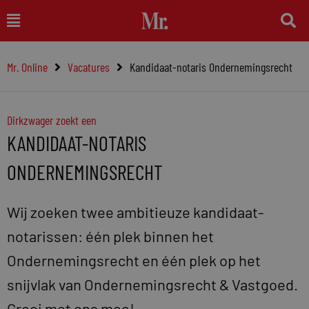
Ga
Main
naar
Menu
de
Mr. Online
Vacatures
Kandidaat-notaris Ondernemingsrecht
inhoud
Dirkzwager zoekt een
KANDIDAAT-NOTARIS
ONDERNEMINGSRECHT
Wij zoeken twee ambitieuze kandidaat-
notarissen: één plek binnen het
Ondernemingsrecht en één plek op het
snijvlak van Ondernemingsrecht & Vastgoed.
Groei met ons mee!