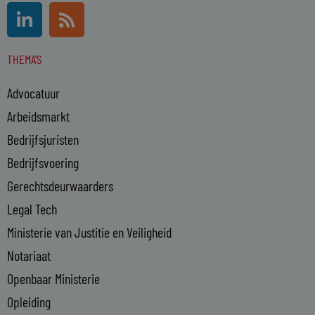
L
R
i
s
n
s
THEMA'S
k
e
Advocatuur
d
i
Arbeidsmarkt
n
Bedrijfsjuristen
-
Bedrijfsvoering
i
n
Gerechtsdeurwaarders
Legal Tech
Ministerie van Justitie en Veiligheid
Notariaat
Openbaar Ministerie
Opleiding