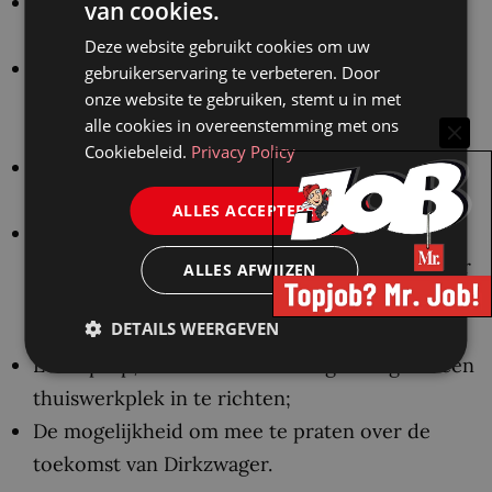
Collega’s die ook buiten werktijd gezellige
van cookies.
dingen met elkaar doen;
Deze website gebruikt cookies om uw
Leuke events, zoals de wekelijkse
gebruikerservaring te verbeteren. Door
onze website te gebruiken, stemt u in met
vrijdagmiddagborrel, sectie-etentjes, bbq’s,
alle cookies in overeenstemming met ons
weekendjes weg en een jaarlijkse skireis;
Cookiebeleid.
Privacy Policy
Goede arbeidsvoorwaarden en een startsalaris
van € 4.266,00;
ALLES ACCEPTEREN
Een goede balans tussen werk en privé. Er
wordt bij Dirkzwager zeker hard gewerkt, maar
ALLES AFWIJZEN
dat staat een gezond sociaal leven niet in de
DETAILS WEERGEVEN
weg;
Een laptop, telefoon en een vergoeding om een
thuiswerkplek in te richten;
De mogelijkheid om mee te praten over de
toekomst van Dirkzwager.