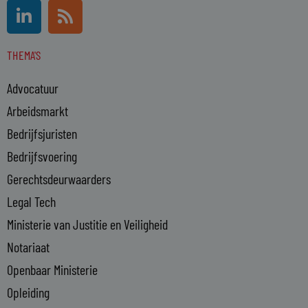
L
R
i
s
n
s
THEMA'S
k
e
Advocatuur
d
i
Arbeidsmarkt
n
Bedrijfsjuristen
-
Bedrijfsvoering
i
n
Gerechtsdeurwaarders
Legal Tech
Ministerie van Justitie en Veiligheid
Notariaat
Openbaar Ministerie
Opleiding