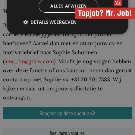
ALLES AFWIJZEN
HEBBEN WE JE INTERESSE GEWEKT?
DETAILS WEERGEVEN
Ben jij op zoek naar de volgende stap in jouw
carrière en zie jij jezelf terug in het profiel
hierboven? Aarzel dan niet en stuur jouw cv en
motivatiebrief naar Sophie Schoonen
(
ams_hr@gtlaw.com
). Mocht je nog vragen hebben
over deze functie of ons kantoor, neem dan gerust
contact op met Sophie via +31 20 301 7383. Wij
kijken ernaar uit om jouw sollicitatie te
ontvangen.
Reageer op deze vacature
Deel deze vacature: