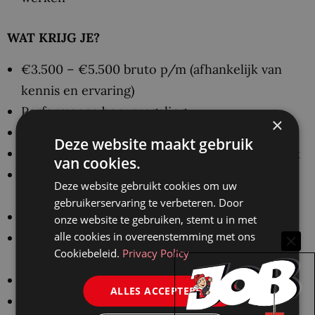
WAT KRIJG JE?
€3.500 – €5.500 bruto p/m (afhankelijk van
kennis en ervaring)
Performance bonusregeling
×
40-urige werkweek (parttime bespreekbaar)
Deze website maakt gebruik
25 vakantiedagen o.b.v. een 40-urige werkweek
van cookies.
Interne opleidingsmogelijkheden (GTQ) met
Deze website gebruikt cookies om uw
(non-)legal trainingen
gebruikerservaring te verbeteren. Door
NS Business Card of leasefiets t.w.v. €3.000
onze website te gebruiken, stemt u in met
alle cookies in overeenstemming met ons
20% korting op alle sportscholen die zijn
Cookiebeleid.
Privacy Policy
aangesloten bij Urban Gym Group
Dagelijks een gratis gezonde lunch
ALLES ACCEPTEREN
iPhone en laptop