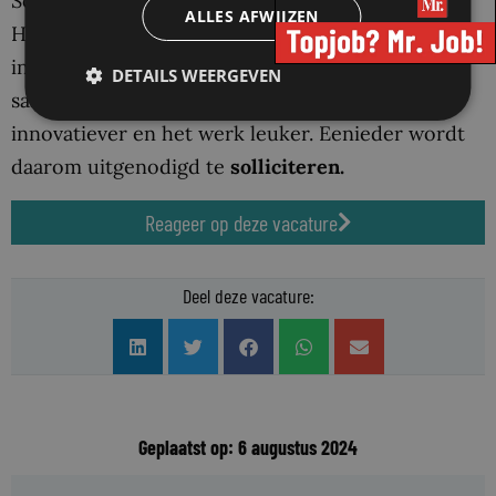
Solliciteren?
ALLES AFWIJZEN
Het Rijk hecht waarde aan een diverse en
inclusieve organisatie. Werken in divers
DETAILS WEERGEVEN
samengestelde teams maakt ons effectiever,
innovatiever en het werk leuker. Eenieder wordt
daarom uitgenodigd te
solliciteren.
Reageer op deze vacature
Deel deze vacature:
Geplaatst op: 6 augustus 2024