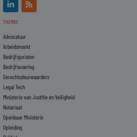
L
R
i
s
n
s
THEMA'S
k
e
Advocatuur
d
i
Arbeidsmarkt
n
Bedrijfsjuristen
-
Bedrijfsvoering
i
n
Gerechtsdeurwaarders
Legal Tech
Ministerie van Justitie en Veiligheid
Notariaat
Openbaar Ministerie
Opleiding