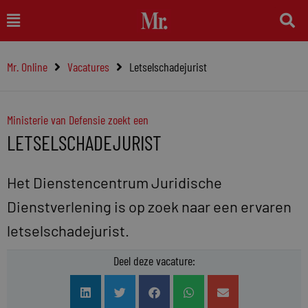
Ga
Main
naar
Menu
de
Mr. Online
Vacatures
Letselschadejurist
inhoud
Ministerie van Defensie zoekt een
LETSELSCHADEJURIST
Het Dienstencentrum Juridische
Dienstverlening is op zoek naar een ervaren
letselschadejurist.
Deel deze vacature: