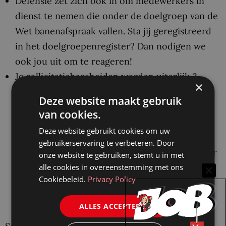
Defensie zet zich ook in om medewerkers in
dienst te nemen die onder de doelgroep van de
Wet banenafspraak vallen. Sta jij geregistreerd
in het doelgroepenregister? Dan nodigen we
ook jou uit om te reageren!
Je sollicitatiebescheiden worden uiterlijk 3
×
maanden na afronding van de
Deze website maakt gebruik
selectieprocedure vernietigd. Deze termijn is
van cookies.
langer dan de standaardtermijn die de
Deze website gebruikt cookies om uw
Algemene verordening gegevensbescherming
gebruikerservaring te verbeteren. Door
voorschrijft. Deze langere termijn is nodig voor
onze website te gebruiken, stemt u in met
het geval er door een interne kandidaat een
alle cookies in overeenstemming met ons
Cookiebeleid.
Privacy Policy
bezwaar- en/of beroepsprocedure wordt
gestart.
ALLES ACCEPTEREN