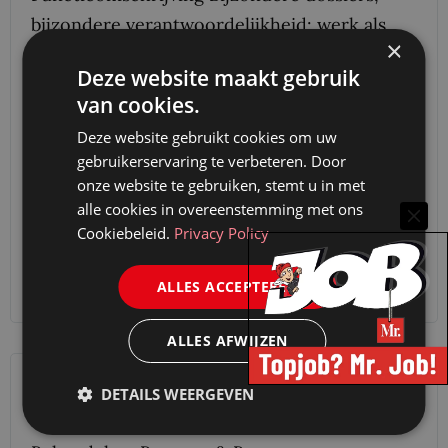
bijzondere verantwoordelijkheid: werk als
×
letselschadejurist bij Defensie! Ben jij een
Deze website maakt gebruik
gedreven letselschadejurist met een sterke
van cookies.
mensgerichte aanpak, die proactief naar
Deze website gebruikt cookies om uw
oplossingen zoekt in letselschadeclaims? Bij
gebruikerservaring te verbeteren. Door
Defensie zetten vele tienduizenden mensen
onze website te gebruiken, stemt u in met
zich…
alle cookies in overeenstemming met ons
Cookiebeleid.
Privacy Policy
Utrecht
Fulltime
(Semi) Overheid
ALLES ACCEPTEREN
ALLES AFWIJZEN
Ministerie van Defensie zoekt een
DETAILS WEERGEVEN
Behandelaar Bezwaar & Beroep