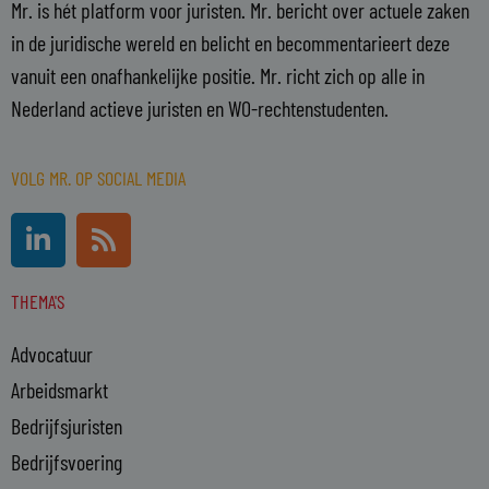
Mr. is hét platform voor juristen. Mr. bericht over actuele zaken
in de juridische wereld en belicht en becommentarieert deze
vanuit een onafhankelijke positie. Mr. richt zich op alle in
Nederland actieve juristen en WO-rechtenstudenten.
VOLG MR. OP SOCIAL MEDIA
L
R
i
s
n
s
THEMA'S
k
e
Advocatuur
d
i
Arbeidsmarkt
n
Bedrijfsjuristen
-
Bedrijfsvoering
i