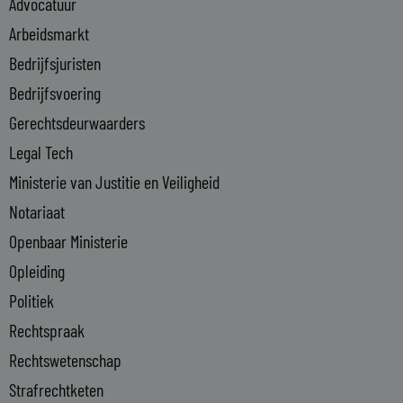
Advocatuur
d
i
Arbeidsmarkt
n
Bedrijfsjuristen
-
Bedrijfsvoering
i
n
Gerechtsdeurwaarders
Legal Tech
Ministerie van Justitie en Veiligheid
Notariaat
Openbaar Ministerie
Opleiding
Politiek
Rechtspraak
Rechtswetenschap
Strafrechtketen