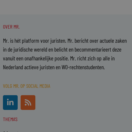
OVER MR.
Mr. is hét platform voor juristen. Mr. bericht over actuele zaken
in de juridische wereld en belicht en becommentarieert deze
vanuit een onafhankelijke positie. Mr. richt zich op alle in
Nederland actieve juristen en WO-rechtenstudenten.
VOLG MR. OP SOCIAL MEDIA
L
R
i
s
n
s
THEMA'S
k
e