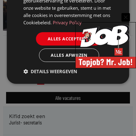
gebruikerservaring te verbeteren. Door
VAN ONZE KENNISPARTNERS
onze website te gebruiken, stemt u in met
Waarom standaard carrièrepaden talent
alle cookies in overeenstemming met ons
kosten
Cookiebeleid.
Privacy Policy
31 juli 2026
ALLES ACCEPTEREN
ALLES AFWIJZEN
DETAILS WEERGEVEN
Alle vacatures
Kifid zoekt een
Jurist- secretaris