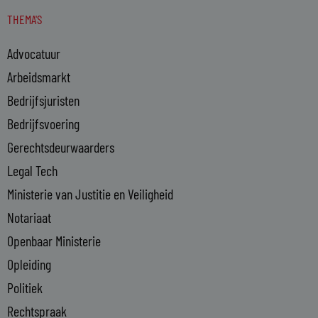
n
s
THEMA'S
k
e
Advocatuur
d
i
Arbeidsmarkt
n
Bedrijfsjuristen
-
Bedrijfsvoering
i
n
Gerechtsdeurwaarders
Legal Tech
Ministerie van Justitie en Veiligheid
Notariaat
Openbaar Ministerie
Opleiding
Politiek
Rechtspraak