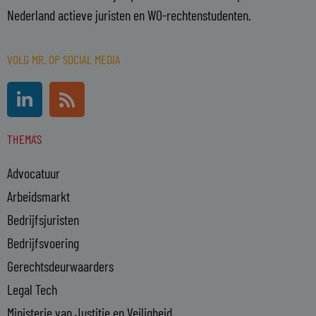
Nederland actieve juristen en WO-rechtenstudenten.
VOLG MR. OP SOCIAL MEDIA
L
R
i
s
n
s
THEMA'S
k
e
Advocatuur
d
i
Arbeidsmarkt
n
Bedrijfsjuristen
-
Bedrijfsvoering
i
n
Gerechtsdeurwaarders
Legal Tech
Ministerie van Justitie en Veiligheid