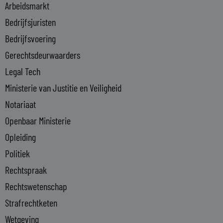
i
Arbeidsmarkt
n
Bedrijfsjuristen
-
Bedrijfsvoering
i
n
Gerechtsdeurwaarders
Legal Tech
Ministerie van Justitie en Veiligheid
Notariaat
Openbaar Ministerie
Opleiding
Politiek
Rechtspraak
Rechtswetenschap
Strafrechtketen
Wetgeving