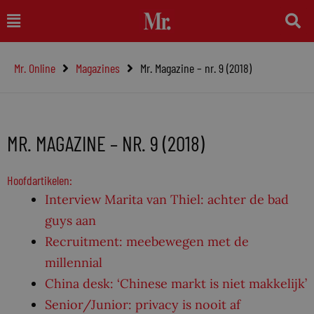
Ga
Main
naar
Menu
de
Mr. Online
Magazines
Mr. Magazine – nr. 9 (2018)
inhoud
MR. MAGAZINE – NR. 9 (2018)
Hoofdartikelen:
Interview Marita van Thiel: achter de bad
guys aan
Recruitment: meebewegen met de
millennial
China desk: ‘Chinese markt is niet makkelijk’
Senior/Junior: privacy is nooit af