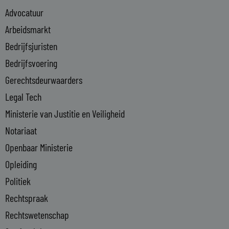
e
Advocatuur
d
i
Arbeidsmarkt
n
Bedrijfsjuristen
-
Bedrijfsvoering
i
n
Gerechtsdeurwaarders
Legal Tech
Ministerie van Justitie en Veiligheid
Notariaat
Openbaar Ministerie
Opleiding
Politiek
Rechtspraak
Rechtswetenschap