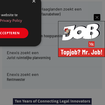
×
Omgevingsdienst Haaglanden zoekt een
Jurist Omgevingsrecht (faunabeheer)
 website te
Privacy Policy
Enexis zoekt een
ACCEPTEREN
Rentmeester midden- en hoogspanning
Enexis zoekt een
Jurist ruimtelijke planvorming
Enexis zoekt een
Rentmeester