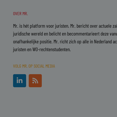
OVER MR.
Mr. is hét platform voor juristen. Mr. bericht over actuele z
juridische wereld en belicht en becommentarieert deze vanu
onafhankelijke positie. Mr. richt zich op alle in Nederland a
juristen en WO-rechtenstudenten.
VOLG MR. OP SOCIAL MEDIA
L
R
i
s
n
s
k
e
d
i