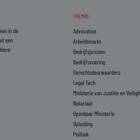
THEMA'S
aken in de
Advocatuur
it een
Arbeidsmarkt
ctieve
Bedrijfsjuristen
Bedrijfsvoering
Gerechtsdeurwaarders
Legal Tech
Ministerie van Justitie en Veilig
Notariaat
Openbaar Ministerie
Opleiding
Politiek