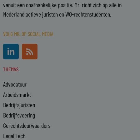
vanuit een onafhankelijke positie. Mr. richt zich op alle in
Nederland actieve juristen en WO-rechtenstudenten.
VOLG MR. OP SOCIAL MEDIA
L
R
i
s
n
s
THEMA'S
k
e
Advocatuur
d
i
Arbeidsmarkt
n
Bedrijfsjuristen
-
Bedrijfsvoering
i
n
Gerechtsdeurwaarders
Legal Tech