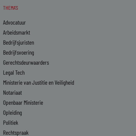
n
s
THEMA'S
k
e
Advocatuur
d
i
Arbeidsmarkt
n
Bedrijfsjuristen
-
Bedrijfsvoering
i
n
Gerechtsdeurwaarders
Legal Tech
Ministerie van Justitie en Veiligheid
Notariaat
Openbaar Ministerie
Opleiding
Politiek
Rechtspraak