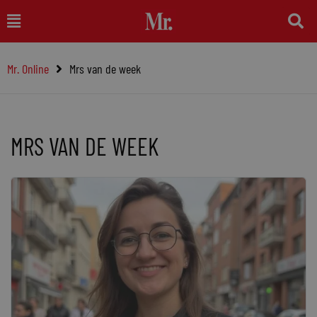
Ga
Main
naar
Menu
de
Mr. Online
Mrs van de week
inhoud
MRS VAN DE WEEK
Pagina
Pagina
Pagina
Pagina
Pagina
Pagina
Pagina