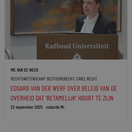
MR. VAN DE WEEK
RECHTSWETENSCHAP
BESTUURSRECHT
,
CIVIEL RECHT
EDSARD VAN DER WERF OVER BELEID VAN DE
OVERHEID DAT ‘BETAMELIJK’ HOORT TE ZIJN
22 september 2025
redactie Mr.