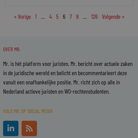
« Vorige
1
…
4
5
6
7
8
…
126
Volgende »
OVER MR.
Mr. is hét platform voor juristen. Mr. bericht over actuele zaken
in de juridische wereld en belicht en becommentarieert deze
vanuit een onafhankelijke positie. Mr. richt zich op alle in
Nederland actieve juristen en WO-rechtenstudenten.
VOLG MR. OP SOCIAL MEDIA
L
R
i
s