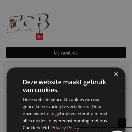
Alle vacatures
Kifid zoekt een
×
Jurist- secretaris
Deze website maakt gebruik
van cookies.
Provincie Noord-Holland zoekt een
Deze website gebruikt cookies om uw
Jurist bestuursrecht specialisatie subsidierecht &
gebruikerservaring te verbeteren. Door
staatssteuntoetsing
onze website te gebruiken, stemt u in met
alle cookies in overeenstemming met ons
Cookiebeleid.
Privacy Policy
Omgevingsdienst Haaglanden zoekt een