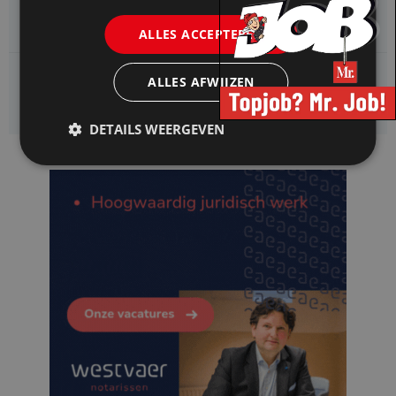
Jurist Omgevingsrecht (faunabeheer)
ALLES ACCEPTEREN
Enexis zoekt een
ALLES AFWIJZEN
Rentmeester midden- en hoogspanning
DETAILS WEERGEVEN