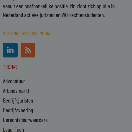
vanuit een onafhankelijke positie. Mr. richt zich op alle in
Nederland actieve juristen en WO-rechtenstudenten.
VOLG MR. OP SOCIAL MEDIA
L
R
i
s
n
s
THEMA'S
k
e
Advocatuur
d
i
Arbeidsmarkt
n
Bedrijfsjuristen
-
Bedrijfsvoering
i
n
Gerechtsdeurwaarders
Legal Tech