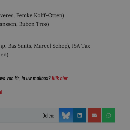
 Overes, Femke Kolff-Otten)
Janssen, Ruben Tros)
p, Bas Smits, Marcel Schep), JSA Tax
ten)
uws van Mr. in uw mailbox?
Klik hier
l
.
Delen: