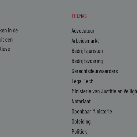
THEMA'S
aken in de
Advocatuur
it een
Arbeidsmarkt
ctieve
Bedrijfsjuristen
Bedrijfsvoering
Gerechtsdeurwaarders
Legal Tech
Ministerie van Justitie en Veilig
Notariaat
Openbaar Ministerie
Opleiding
Politiek