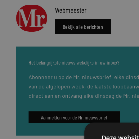
Webmeester
Bekijk alle berichten
Het belangrijkste nieuws wekelijks in uw inbox?
Abonneer u op de Mr. nieuwsbrief: elke dins
van de afgelopen week, de laatste loopbaanw
direct aan en ontvang elke dinsdag de Mr. ni
Aanmelden voor de Mr. nieuwsbrief
Deze websit