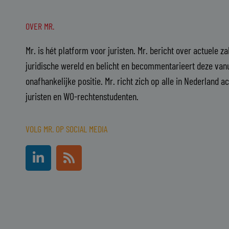
OVER MR.
Mr. is hét platform voor juristen. Mr. bericht over actuele z
juridische wereld en belicht en becommentarieert deze vanu
onafhankelijke positie. Mr. richt zich op alle in Nederland a
juristen en WO-rechtenstudenten.
VOLG MR. OP SOCIAL MEDIA
L
R
i
s
n
s
k
e
d
i