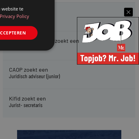
 website te
HMP zoekt een
Privacy Policy
Jurist Arbeidsrecht
ACCEPTEREN
Gemeente Meppel zoekt een
Juridisch Adviseur
CAOP zoekt een
Juridisch adviseur (junior)
Kifid zoekt een
Jurist- secretaris