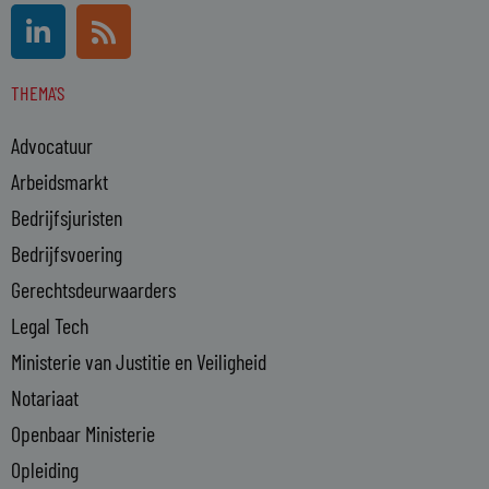
L
R
i
s
n
s
THEMA'S
k
e
Advocatuur
d
i
Arbeidsmarkt
n
Bedrijfsjuristen
-
Bedrijfsvoering
i
n
Gerechtsdeurwaarders
Legal Tech
Ministerie van Justitie en Veiligheid
Notariaat
Openbaar Ministerie
Opleiding