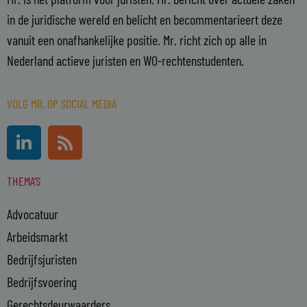
in de juridische wereld en belicht en becommentarieert deze
vanuit een onafhankelijke positie. Mr. richt zich op alle in
Nederland actieve juristen en WO-rechtenstudenten.
VOLG MR. OP SOCIAL MEDIA
L
R
i
s
n
s
THEMA'S
k
e
Advocatuur
d
i
Arbeidsmarkt
n
Bedrijfsjuristen
-
Bedrijfsvoering
i
n
Gerechtsdeurwaarders