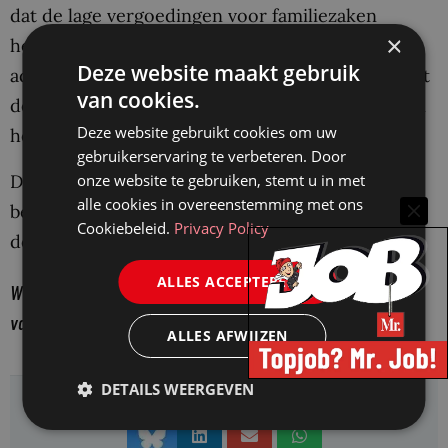
dat de lage vergoedingen voor familiezaken
×
hebben geleid tot een hoge uitstroom van
Deze website maakt gebruik
advocaten, zegt de woordvoerster. Evenmin heeft
van cookies.
de Raad gehoord dat rechtzoekenden problemen
Deze website gebruikt cookies om uw
hebben bij het vinden een advocaat.
gebruikerservaring te verbeteren. Door
onze website te gebruiken, stemt u in met
De Raad voor Rechtsbijstand wacht nu op
alle cookies in overeenstemming met ons
bevindingen van de Commissie-Van der Meer in
Cookiebeleid.
Privacy Policy
de herfst van dit jaar.
ALLES ACCEPTEREN
Wilt u vanaf nu elke week een samenvatting van al het nieuws
van Mr. in uw mailbox?
Klik hier
ALLES AFWIJZEN
Delen:
DETAILS WEERGEVEN