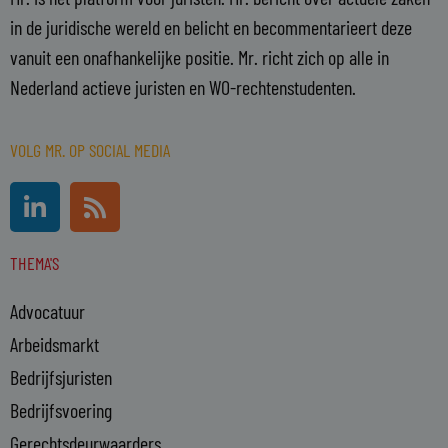
in de juridische wereld en belicht en becommentarieert deze
vanuit een onafhankelijke positie. Mr. richt zich op alle in
Nederland actieve juristen en WO-rechtenstudenten.
VOLG MR. OP SOCIAL MEDIA
L
R
i
s
n
s
THEMA'S
k
e
Advocatuur
d
i
Arbeidsmarkt
n
Bedrijfsjuristen
-
Bedrijfsvoering
i
n
Gerechtsdeurwaarders