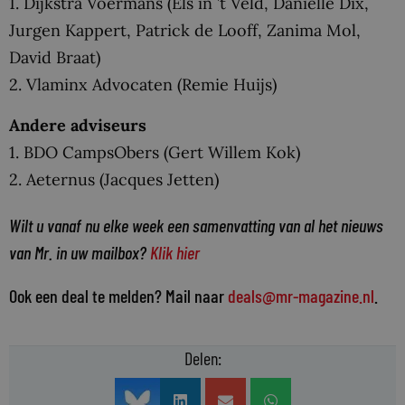
1. Dijkstra Voermans (Els in ’t Veld, Daniëlle Dix,
Jurgen Kappert, Patrick de Looff, Zanima Mol,
David Braat)
2. Vlaminx Advocaten (Remie Huijs)
Andere adviseurs
1. BDO CampsObers (Gert Willem Kok)
2. Aeternus (Jacques Jetten)
Wilt u vanaf nu elke week een samenvatting van al het nieuws
van Mr. in uw mailbox?
Klik hier
Ook een deal te melden? Mail naar
deals@mr-magazine.nl
.
Delen: