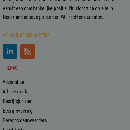
vanuit een onafhankelijke positie. Mr. richt zich op alle in
Nederland actieve juristen en WO-rechtenstudenten.
VOLG MR. OP SOCIAL MEDIA
L
R
i
s
n
s
THEMA'S
k
e
Advocatuur
d
i
Arbeidsmarkt
n
Bedrijfsjuristen
-
Bedrijfsvoering
i
n
Gerechtsdeurwaarders
Legal Tech