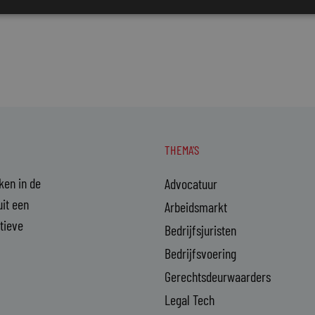
THEMA'S
aken in de
Advocatuur
it een
Arbeidsmarkt
ctieve
Bedrijfsjuristen
Bedrijfsvoering
Gerechtsdeurwaarders
Legal Tech