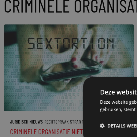
CRIMINELE ORGANISA
Deze websit
Deze website geb
gebruiken, stemt
JURIDISCH NIEUWS
RECHTSPRAAK
STRAF(PROCES)RECHT
DETAILS WE
CRIMINELE ORGANISATIE NIET ALLEEN VOOR