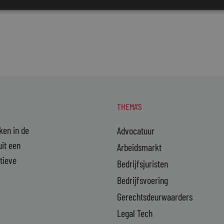
THEMA'S
aken in de
Advocatuur
it een
Arbeidsmarkt
ctieve
Bedrijfsjuristen
Bedrijfsvoering
Gerechtsdeurwaarders
Legal Tech