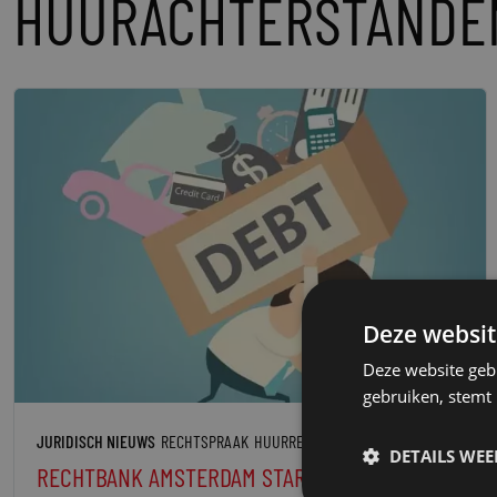
HUURACHTERSTANDE
Deze websit
Deze website geb
gebruiken, stemt
JURIDISCH NIEUWS
RECHTSPRAAK
HUURRECHT
DETAILS WE
RECHTBANK AMSTERDAM START MET