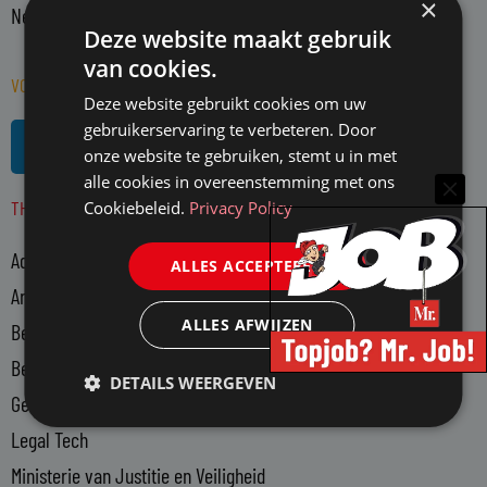
×
Nederland actieve juristen en WO-rechtenstudenten.
Deze website maakt gebruik
van cookies.
VOLG MR. OP SOCIAL MEDIA
Deze website gebruikt cookies om uw
L
R
gebruikerservaring te verbeteren. Door
i
s
onze website te gebruiken, stemt u in met
n
s
alle cookies in overeenstemming met ons
THEMA'S
k
Cookiebeleid.
Privacy Policy
e
Advocatuur
d
ALLES ACCEPTEREN
i
Arbeidsmarkt
n
ALLES AFWIJZEN
Bedrijfsjuristen
-
Bedrijfsvoering
i
DETAILS WEERGEVEN
n
Gerechtsdeurwaarders
Legal Tech
Ministerie van Justitie en Veiligheid