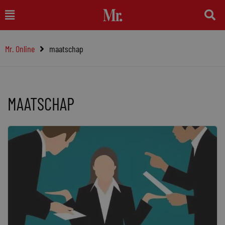
Ga
Main
naar
Menu
de
Mr. Online
maatschap
inhoud
MAATSCHAP