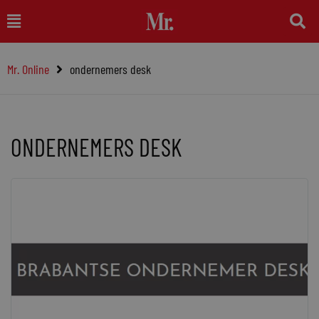
Ga
Main
naar
Menu
de
Mr. Online
ondernemers desk
inhoud
ONDERNEMERS DESK