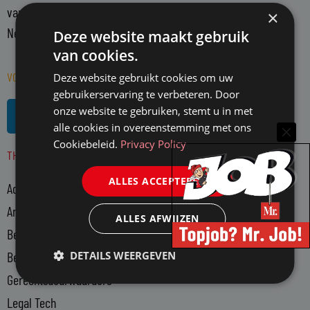
vanuit een onafhankelijke positie. Mr. richt zich op alle in
×
Nederland actieve juristen en WO-rechtenstudenten.
Deze website maakt gebruik
van cookies.
VOLG MR. OP SOCIAL MEDIA
Deze website gebruikt cookies om uw
gebruikerservaring te verbeteren. Door
L
R
onze website te gebruiken, stemt u in met
i
s
alle cookies in overeenstemming met ons
n
s
Cookiebeleid.
Privacy Policy
THEMA'S
k
e
ALLES ACCEPTEREN
Advocatuur
d
i
Arbeidsmarkt
ALLES AFWIJZEN
n
Bedrijfsjuristen
-
DETAILS WEERGEVEN
Bedrijfsvoering
i
n
Gerechtsdeurwaarders
Legal Tech