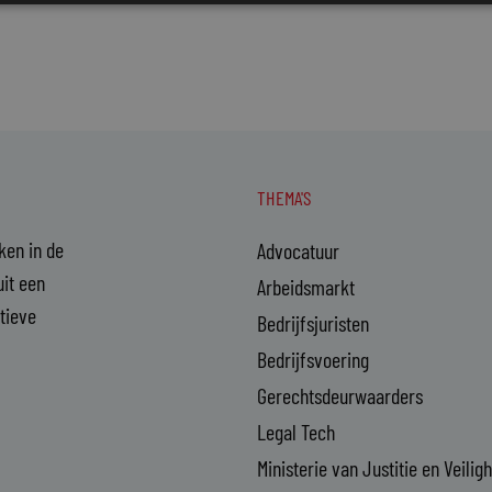
THEMA'S
aken in de
Advocatuur
it een
Arbeidsmarkt
ctieve
Bedrijfsjuristen
Bedrijfsvoering
Gerechtsdeurwaarders
Legal Tech
Ministerie van Justitie en Veilig