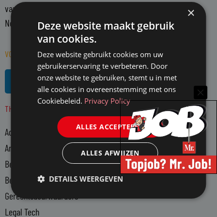
vanuit een onafhankelijke positie. Mr. richt zich op alle in
×
Nederland actieve juristen en WO-rechtenstudenten.
Deze website maakt gebruik
van cookies.
VOLG MR. OP SOCIAL MEDIA
Deze website gebruikt cookies om uw
gebruikerservaring te verbeteren. Door
L
R
onze website te gebruiken, stemt u in met
i
s
alle cookies in overeenstemming met ons
n
s
Cookiebeleid.
Privacy Policy
THEMA'S
k
e
ALLES ACCEPTEREN
Advocatuur
d
i
Arbeidsmarkt
ALLES AFWIJZEN
n
Bedrijfsjuristen
-
DETAILS WEERGEVEN
Bedrijfsvoering
i
n
Gerechtsdeurwaarders
Legal Tech