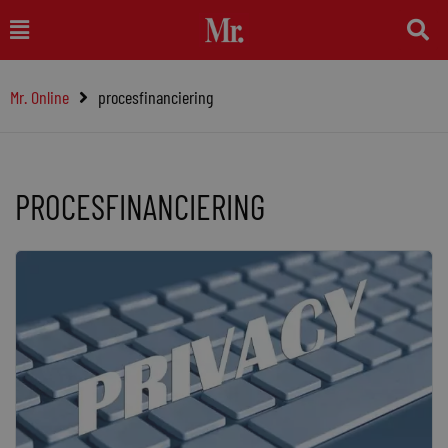
Ga
Main
naar
Menu
de
Mr. Online
procesfinanciering
inhoud
PROCESFINANCIERING