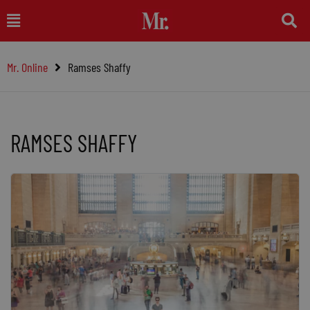
Ga
Main
naar
Menu
de
Mr. Online
Ramses Shaffy
inhoud
RAMSES SHAFFY