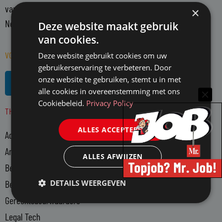
vanuit een onafhankelijke positie. Mr. richt zich op alle in
×
Nederland actieve juristen en WO-rechtenstudenten.
Deze website maakt gebruik
van cookies.
VOLG MR. OP SOCIAL MEDIA
Deze website gebruikt cookies om uw
gebruikerservaring te verbeteren. Door
L
R
onze website te gebruiken, stemt u in met
i
s
alle cookies in overeenstemming met ons
n
s
Cookiebeleid.
Privacy Policy
THEMA'S
k
e
ALLES ACCEPTEREN
Advocatuur
d
i
Arbeidsmarkt
ALLES AFWIJZEN
n
Bedrijfsjuristen
-
DETAILS WEERGEVEN
Bedrijfsvoering
i
n
Gerechtsdeurwaarders
Legal Tech