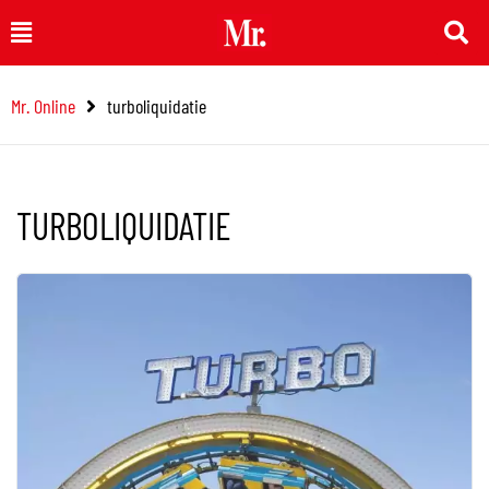
Ga
Main
naar
Menu
de
Mr. Online
turboliquidatie
inhoud
TURBOLIQUIDATIE