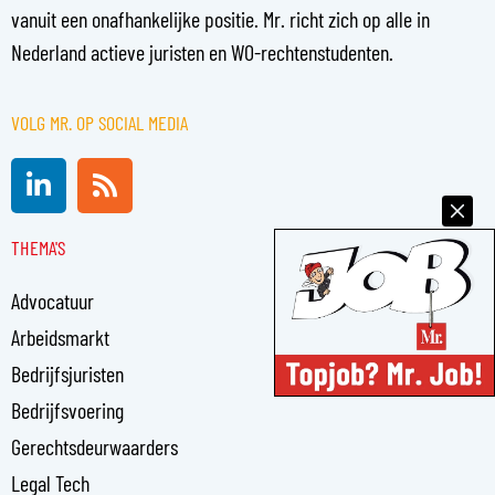
vanuit een onafhankelijke positie. Mr. richt zich op alle in
Nederland actieve juristen en WO-rechtenstudenten.
VOLG MR. OP SOCIAL MEDIA
L
R
i
s
n
s
THEMA'S
k
e
Advocatuur
d
i
Arbeidsmarkt
n
Bedrijfsjuristen
-
Bedrijfsvoering
i
n
Gerechtsdeurwaarders
Legal Tech