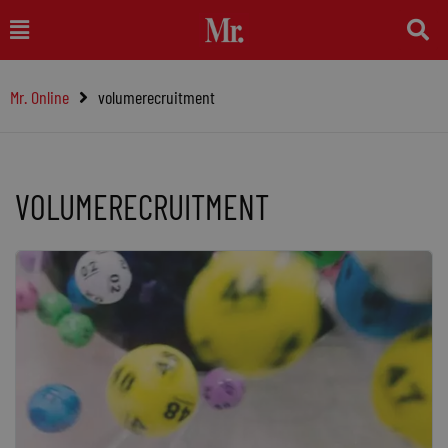
Ga
Main
naar
Menu
de
Mr. Online
volumerecruitment
inhoud
VOLUMERECRUITMENT