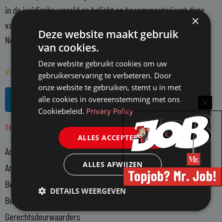
in de juridische wereld en belicht en becommentarieert deze
×
vanuit een onafhankelijke positie. Mr. richt zich op alle in
Deze website maakt gebruik
Nederland actieve juristen en WO-rechtenstudenten.
van cookies.
Deze website gebruikt cookies om uw
VOLG MR. OP SOCIAL MEDIA
gebruikerservaring te verbeteren. Door
onze website te gebruiken, stemt u in met
L
R
alle cookies in overeenstemming met ons
i
s
Cookiebeleid.
Privacy Policy
n
s
THEMA'S
k
ALLES ACCEPTEREN
e
Advocatuur
d
i
ALLES AFWIJZEN
Arbeidsmarkt
n
Bedrijfsjuristen
-
DETAILS WEERGEVEN
Bedrijfsvoering
i
n
Gerechtsdeurwaarders