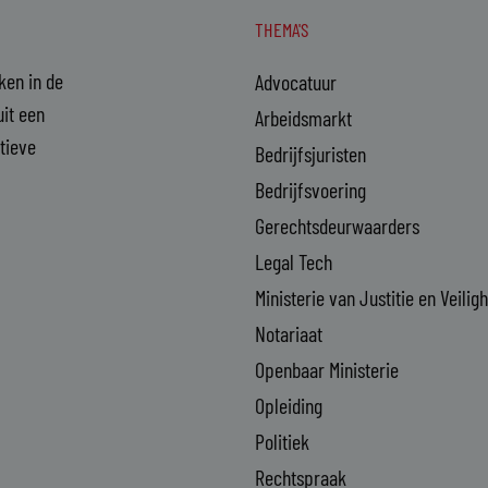
THEMA'S
aken in de
Advocatuur
it een
Arbeidsmarkt
ctieve
Bedrijfsjuristen
Bedrijfsvoering
Gerechtsdeurwaarders
Legal Tech
Ministerie van Justitie en Veilig
Notariaat
Openbaar Ministerie
Opleiding
Politiek
Rechtspraak