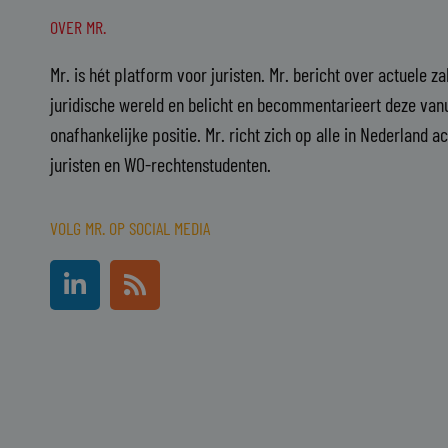
OVER MR.
Mr. is hét platform voor juristen. Mr. bericht over actuele z
juridische wereld en belicht en becommentarieert deze vanu
onafhankelijke positie. Mr. richt zich op alle in Nederland a
juristen en WO-rechtenstudenten.
VOLG MR. OP SOCIAL MEDIA
L
R
i
s
n
s
k
e
d
i
n