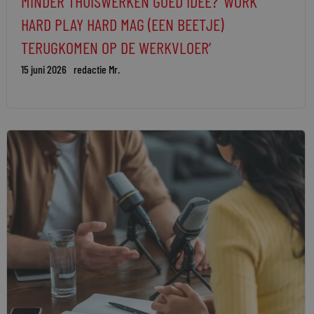
MINDER THUISWERKEN GOED IDEE? ‘WORK
HARD PLAY HARD MAG (EEN BEETJE)
TERUGKOMEN OP DE WERKVLOER’
15 juni 2026
redactie Mr.