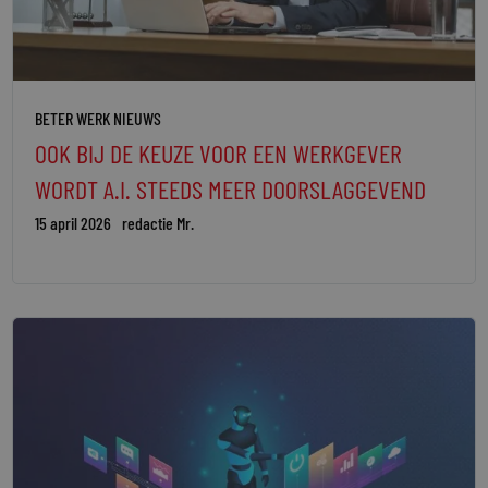
BETER WERK NIEUWS
OOK BIJ DE KEUZE VOOR EEN WERKGEVER
WORDT A.I. STEEDS MEER DOORSLAGGEVEND
15 april 2026
redactie Mr.