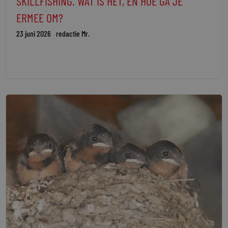
SKILLFISHING. WAT IS HET, EN HOE GA JE
ERMEE OM?
23 juni 2026
redactie Mr.