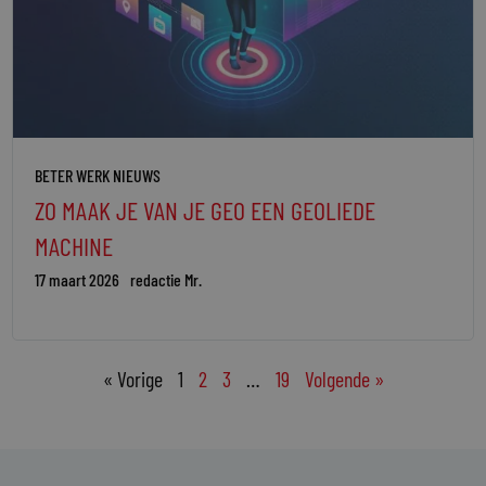
BETER WERK NIEUWS
ZO MAAK JE VAN JE GEO EEN GEOLIEDE
MACHINE
17 maart 2026
redactie Mr.
« Vorige
1
2
3
…
19
Volgende »