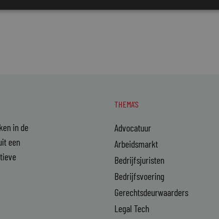
THEMA'S
aken in de
Advocatuur
it een
Arbeidsmarkt
ctieve
Bedrijfsjuristen
Bedrijfsvoering
Gerechtsdeurwaarders
Legal Tech