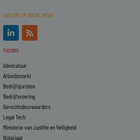
VOLG MR. OP SOCIAL MEDIA
L
R
i
s
n
s
THEMA'S
k
e
Advocatuur
d
i
Arbeidsmarkt
n
Bedrijfsjuristen
-
Bedrijfsvoering
i
n
Gerechtsdeurwaarders
Legal Tech
Ministerie van Justitie en Veiligheid
Notariaat