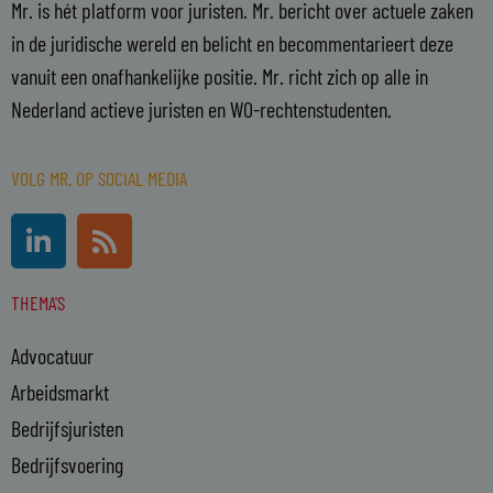
Mr. is hét platform voor juristen. Mr. bericht over actuele zaken
in de juridische wereld en belicht en becommentarieert deze
vanuit een onafhankelijke positie. Mr. richt zich op alle in
Nederland actieve juristen en WO-rechtenstudenten.
VOLG MR. OP SOCIAL MEDIA
L
R
i
s
n
s
THEMA'S
k
e
Advocatuur
d
i
Arbeidsmarkt
n
Bedrijfsjuristen
-
Bedrijfsvoering
i