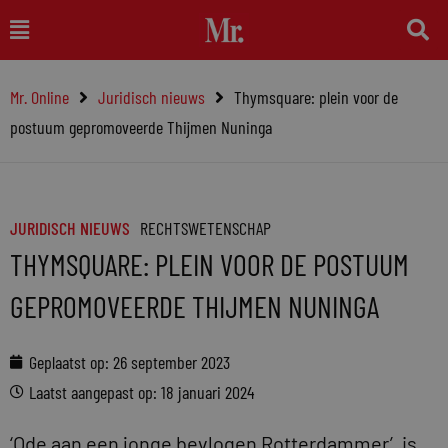
Ga
Main
naar
Menu
de
Mr. Online
Juridisch nieuws
Thymsquare: plein voor de
inhoud
postuum gepromoveerde Thijmen Nuninga
JURIDISCH NIEUWS
RECHTSWETENSCHAP
THYMSQUARE: PLEIN VOOR DE POSTUUM
GEPROMOVEERDE THIJMEN NUNINGA
Geplaatst op:
26 september 2023
Laatst aangepast op: 18 januari 2024
‘Ode aan een jonge bevlogen Rotterdammer’, is