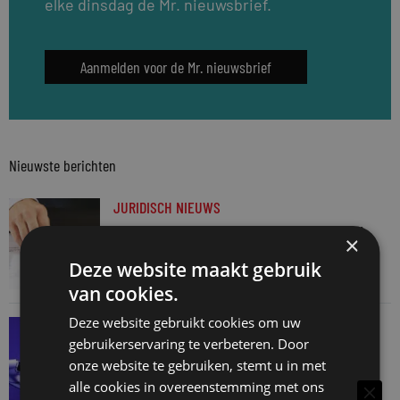
elke dinsdag de Mr. nieuwsbrief.
Aanmelden voor de Mr. nieuwsbrief
Nieuwste berichten
JURIDISCH NIEUWS
Aantal notariële akten na topmaand in juni
×
weer terug naar normaal
Deze website maakt gebruik
6 augustus 2026
van cookies.
Deze website gebruikt cookies om uw
SNELRECHT
gebruikerservaring te verbeteren. Door
AI-muziekaanbieder maakt inbreuk op
onze website te gebruiken, stemt u in met
auteursrecht
alle cookies in overeenstemming met ons
4 augustus 2026