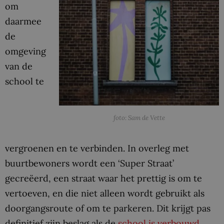
om
daarmee
de
omgeving
van de
school te
foto: Sam de Vette
vergroenen en te verbinden. In overleg met
buurtbewoners wordt een ‘Super Straat’
gecreëerd, een straat waar het prettig is om te
vertoeven, en die niet alleen wordt gebruikt als
doorgangsroute of om te parkeren. Dit krijgt pas
definitief zijn beslag als de
school is verbouwd
,