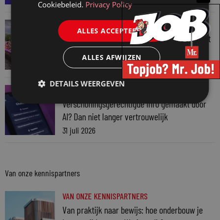
Cookiebeleid.
Privacy Policy
JURIDISCH NIEUWS
ALLES ACCEPTEREN
Regenboognetwerk van de Rechtspraak vaart
mee met botenparade Pride
ALLES AFWIJZEN
3 augustus 2026
DETAILS WEERGEVEN
JURIDISCH NIEUWS
Verschoningsgerechtigde info gemaakt door
AI? Dan niet langer vertrouwelijk
31 juli 2026
Van onze kennispartners
VAN ONZE KENNISPARTNERS
Van praktijk naar bewijs: hoe onderbouw je