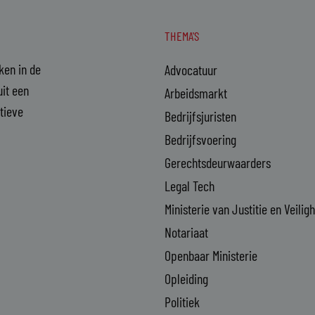
THEMA'S
aken in de
Advocatuur
it een
Arbeidsmarkt
ctieve
Bedrijfsjuristen
Bedrijfsvoering
Gerechtsdeurwaarders
Legal Tech
Ministerie van Justitie en Veilig
Notariaat
Openbaar Ministerie
Opleiding
Politiek