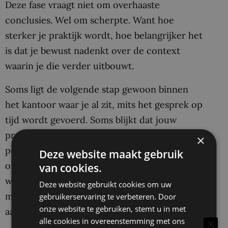
Deze fase vraagt niet om overhaaste
conclusies. Wel om scherpte. Want hoe
sterker je praktijk wordt, hoe belangrijker het
is dat je bewust nadenkt over de context
waarin je die verder uitbouwt.
Soms ligt de volgende stap gewoon binnen
het kantoor waar je al zit, mits het gesprek op
tijd wordt gevoerd. Soms blijkt dat jouw
praktijk zich sneller heeft ontwikkeld dan het
×
perspectief dat daar tegenover staat. En soms
Deze website maakt gebruik
ontdek je dat je niet per se méér wilt, maar
van cookies.
wel iets anders nodig hebt: meer invloed,
Deze website gebruikt cookies om uw
meer duidelijkheid of een positie die beter
gebruikerservaring te verbeteren. Door
onze website te gebruiken, stemt u in met
aansluit bij wat je al hebt opgebouwd.
alle cookies in overeenstemming met ons