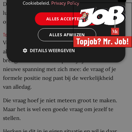
Cookiebeleid.
Privacy Policy
Dat zijn strategische loopbaanvragen. Geen
luxe, maar onderdeel van duurzaam werken
ALLES ACCEPTEREN
op senior niveau.
Tot slot
ALLES AFWIJZEN
Voor senior advocaten is groei niet altijd
DETAILS WEERGEVEN
alleen positief of vanzelfsprekend. Soms
brengt een succesvolle praktijk juist een
nieuwe spanning met zich mee: de vraag of je
formele positie nog past bij de werkelijkheid
van alledag.
Die vraag hoef je niet meteen groot te maken.
Maar het is wel een goede vraag om jezelf te
stellen.
Herken je dit in je eigen situatie en wil je daar