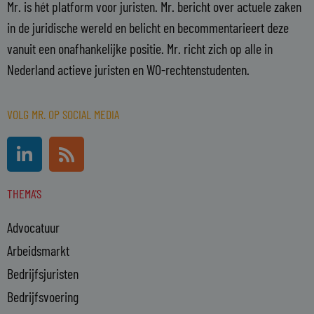
Mr. is hét platform voor juristen. Mr. bericht over actuele zaken
in de juridische wereld en belicht en becommentarieert deze
vanuit een onafhankelijke positie. Mr. richt zich op alle in
Nederland actieve juristen en WO-rechtenstudenten.
VOLG MR. OP SOCIAL MEDIA
L
R
i
s
n
s
THEMA'S
k
e
Advocatuur
d
i
Arbeidsmarkt
n
Bedrijfsjuristen
-
Bedrijfsvoering
i