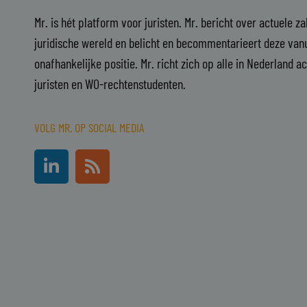
Mr. is hét platform voor juristen. Mr. bericht over actuele z
juridische wereld en belicht en becommentarieert deze vanu
onafhankelijke positie. Mr. richt zich op alle in Nederland a
juristen en WO-rechtenstudenten.
VOLG MR. OP SOCIAL MEDIA
L
R
i
s
n
s
k
e
d
i
n
-