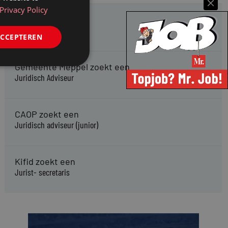
Privacy Policy
HMP zoekt een
Jurist Arbeidsrecht
ACCEPTEREN
Gemeente Meppel zoekt een
Juridisch Adviseur
CAOP zoekt een
Juridisch adviseur (junior)
Kifid zoekt een
Jurist- secretaris