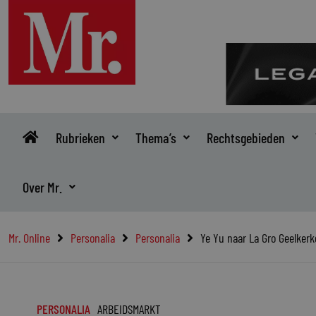
Ga
naar
de
inhoud
Rubrieken
Thema’s
Rechtsgebieden
Over Mr.
Mr. Online
Personalia
Personalia
Ye Yu naar La Gro Geelker
PERSONALIA
ARBEIDSMARKT