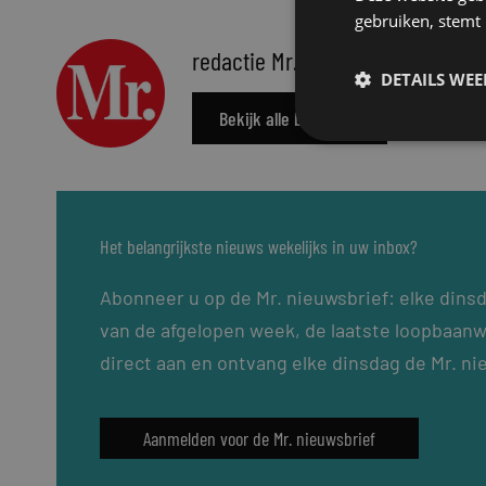
gebruiken, stemt
redactie Mr.
DETAILS WE
Bekijk alle berichten
Het belangrijkste nieuws wekelijks in uw inbox?
Abonneer u op de Mr. nieuwsbrief: elke dins
van de afgelopen week, de laatste loopbaanw
direct aan en ontvang elke dinsdag de Mr. ni
Aanmelden voor de Mr. nieuwsbrief