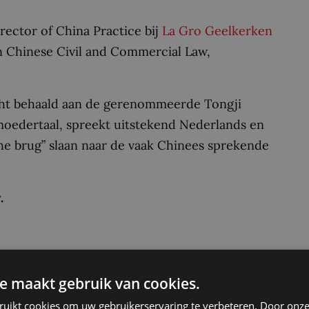
irector of China Practice bij
La Gro Geelkerken
in Chinese Civil and Commercial Law,
cht behaald aan de gerenommeerde Tongji
 moedertaal, spreekt uitstekend Nederlands en
he brug” slaan naar de vaak Chinees sprekende
r
.
e maakt gebruik van cookies.
Delen:
ruikt cookies om uw gebruikerservaring te verbeteren. Door onze