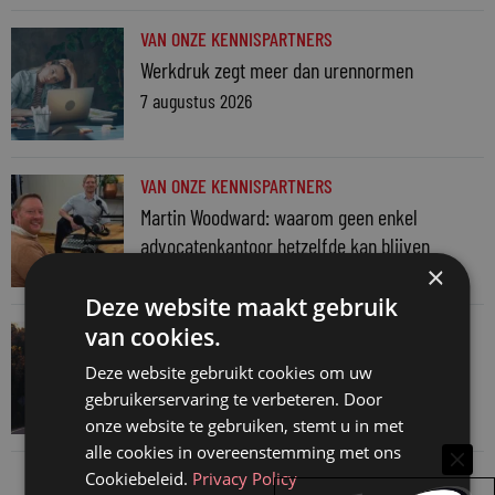
VAN ONZE KENNISPARTNERS
Werkdruk zegt meer dan urennormen
7 augustus 2026
VAN ONZE KENNISPARTNERS
Martin Woodward: waarom geen enkel
advocatenkantoor hetzelfde kan blijven
×
4 augustus 2026
Deze website maakt gebruik
VAN ONZE KENNISPARTNERS
van cookies.
Waarom standaard carrièrepaden talent
Deze website gebruikt cookies om uw
kosten
gebruikerservaring te verbeteren. Door
31 juli 2026
onze website te gebruiken, stemt u in met
alle cookies in overeenstemming met ons
Cookiebeleid.
Privacy Policy