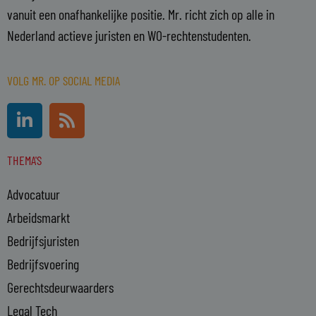
vanuit een onafhankelijke positie. Mr. richt zich op alle in
Nederland actieve juristen en WO-rechtenstudenten.
VOLG MR. OP SOCIAL MEDIA
L
R
i
s
n
s
THEMA'S
k
e
Advocatuur
d
i
Arbeidsmarkt
n
Bedrijfsjuristen
-
Bedrijfsvoering
i
n
Gerechtsdeurwaarders
Legal Tech