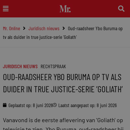
Ga
Main
naar
Menu
de
Mr. Online
Juridisch nieuws
Oud-raadsheer Ybo Buruma op
inhoud
tv als duider in true justice-serie ’Goliath’
JURIDISCH NIEUWS
RECHTSPRAAK
OUD-RAADSHEER YBO BURUMA OP TV ALS
DUIDER IN TRUE JUSTICE-SERIE ’GOLIATH’
Geplaatst op:
8 juni 2026
Laatst aangepast op: 8 juni 2026
Vanavond is de eerste aflevering van 'Goliath' op
televisie te zien. Ybo Buruma, oud-raadsheer bij