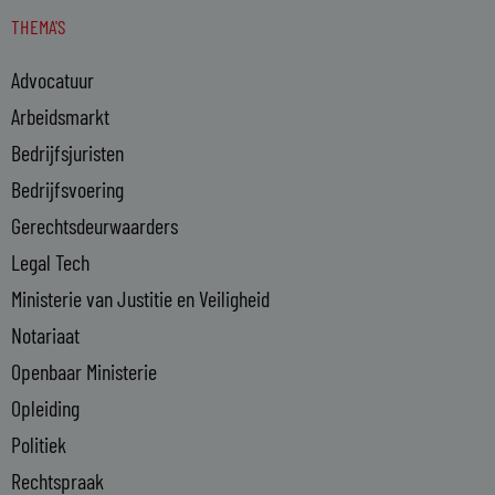
n
s
THEMA'S
k
e
Advocatuur
d
i
Arbeidsmarkt
n
Bedrijfsjuristen
-
Bedrijfsvoering
i
n
Gerechtsdeurwaarders
Legal Tech
Ministerie van Justitie en Veiligheid
Notariaat
Openbaar Ministerie
Opleiding
Politiek
Rechtspraak