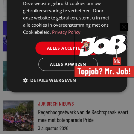
normaal
Deze website gebruikt cookies om uw
6 augustus 2026
gebruikerservaring te verbeteren. Door
onze website te gebruiken, stemt u in met
SNELRECHT
alle cookies in overeenstemming met ons
AI-muziekaanbieder maakt inbreuk op
Cookiebeleid.
Privacy Policy
auteursrecht
ALLES ACCEPTEREN
4 augustus 2026
JURIDISCH NIEUWS
ALLES AFWIJZEN
Hugo Nieuwenhuizen over puzzels, puzzelen
en taalvondsten
DETAILS WEERGEVEN
3 augustus 2026
JURIDISCH NIEUWS
Regenboognetwerk van de Rechtspraak vaart
mee met botenparade Pride
3 augustus 2026