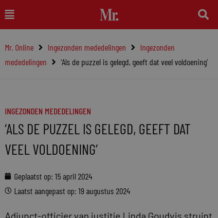
Ga
Main
naar
Menu
de
Mr. Online
Ingezonden mededelingen
Ingezonden
inhoud
mededelingen
‘Als de puzzel is gelegd, geeft dat veel voldoening’
INGEZONDEN MEDEDELINGEN
‘ALS DE PUZZEL IS GELEGD, GEEFT DAT
VEEL VOLDOENING’
Geplaatst op:
15 april 2024
Laatst aangepast op: 19 augustus 2024
Adjunct-officier van justitie Linda Goudvis struint