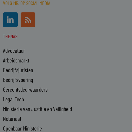
VOLG MR. OP SOCIAL MEDIA
L
R
i
s
n
s
THEMA'S
k
e
Advocatuur
d
i
Arbeidsmarkt
n
Bedrijfsjuristen
-
Bedrijfsvoering
i
n
Gerechtsdeurwaarders
Legal Tech
Ministerie van Justitie en Veiligheid
Notariaat
Openbaar Ministerie