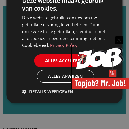
Deze website maakt gebruik
van cookies.
Deze website gebruikt cookies om uw
Het belangrijkste nieuws wekelijks in uw inbox?
gebruikerservaring te verbeteren. Door
onze website te gebruiken, stemt u in met
Abonneer u op de Mr. nieuwsbrief: elke
alle cookies in overeenstemming met ons
dinsdag rond de lunch een update van het
Cookiebeleid.
Privacy Policy
nieuws van de afgelopen week, de laatste
loopbaanwijzigingen en de recentste
ALLES ACCEPTEREN
vacatures. Meld u direct aan en ontvang
ALLES AFWIJZEN
elke dinsdag de Mr. nieuwsbrief.
DETAILS WEERGEVEN
Aanmelden voor de Mr. nieuwsbrief
Nieuwste berichten