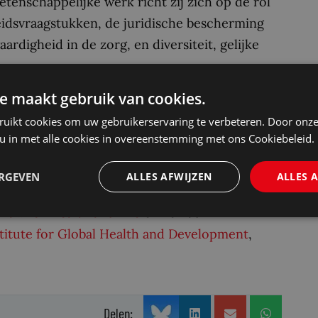
tenschappelijke werk richt zij zich op de rol
eidsvraagstukken, de juridische bescherming
ardigheid in de zorg, en diversiteit, gelijke
e maakt gebruik van cookies.
chtenfaculteit. Ze was oprichter van
ruikt cookies om uw gebruikerservaring te verbeteren. Door onze
e de
Amsterdam Law Practice
. Dit programma
 u in met alle cookies in overeenstemming met ons Cookiebeleid.
2 de Nederlandse Hogeronderwijspremie van
ERGEVEN
ALLES AFWIJZEN
ALLES 
e
Law for Health and Life
en ze had
itute for Global Health and Development
,
Delen: