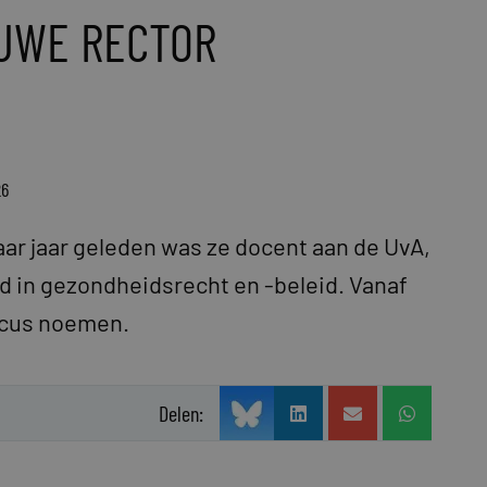
EUWE RECTOR
26
aar jaar geleden was ze docent aan de UvA,
d in gezondheidsrecht en -beleid. Vanaf
icus noemen.
Delen: