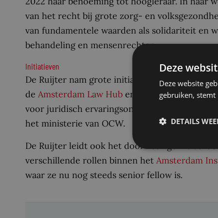
2022 haar benoeming tot hoogleraar. In haar we
van het recht bij grote zorg- en volksgezondh
van fundamentele waarden als solidariteit en wa
behandeling en mensenrechten.
Deze websit
Initiatieven
De Ruijter nam grote initiatieven binnen de re
Deze website geb
de
Amsterdam Law Hub
en ze startte en leidd
gebruiken, stemt
voor juridisch ervaringsonderwijs won in 202
DETAILS WE
het ministerie van OCW.
De Ruijter leidt ook het door haar geïnitieerd
verschillende rollen binnen het
Amsterdam Inst
waar ze nu nog steeds senior fellow is.