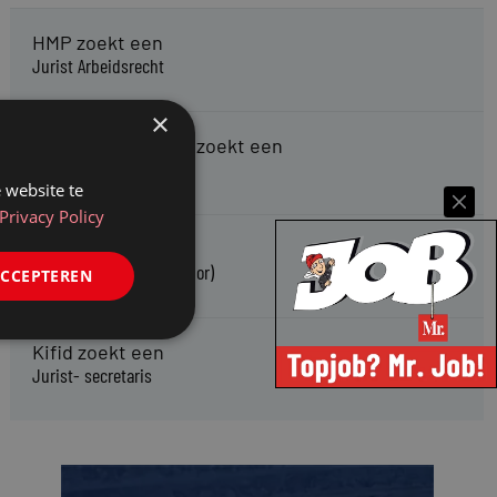
HMP zoekt een
Jurist Arbeidsrecht
×
Gemeente Meppel zoekt een
Juridisch Adviseur
 website te
Privacy Policy
CAOP zoekt een
Juridisch adviseur (junior)
ACCEPTEREN
Kifid zoekt een
Jurist- secretaris