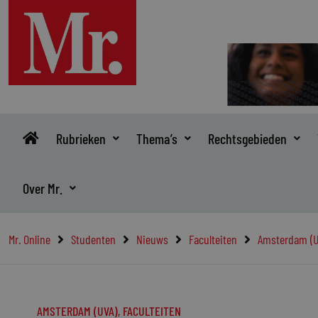
Ga
naar
de
inhoud
Rubrieken
Thema’s
Rechtsgebieden
Over Mr.
Mr. Online
Studenten
Nieuws
Faculteiten
Amsterdam (U
AMSTERDAM (UVA)
,
FACULTEITEN