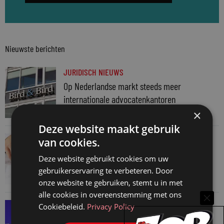
Nieuwste berichten
JURIDISCH NIEUWS
Op Nederlandse markt steeds meer
internationale advocatenkantoren
10 augustus 2026
×
Deze website maakt gebruik
JURIDISCH NIEUWS
van cookies.
Aantal notariële akten na topmaand in juni
Deze website gebruikt cookies om uw
weer terug naar normaal
gebruikerservaring te verbeteren. Door
6 augustus 2026
onze website te gebruiken, stemt u in met
alle cookies in overeenstemming met ons
SNELRECHT
Cookiebeleid.
Privacy Policy
AI-muziekaanbieder maakt inbreuk op