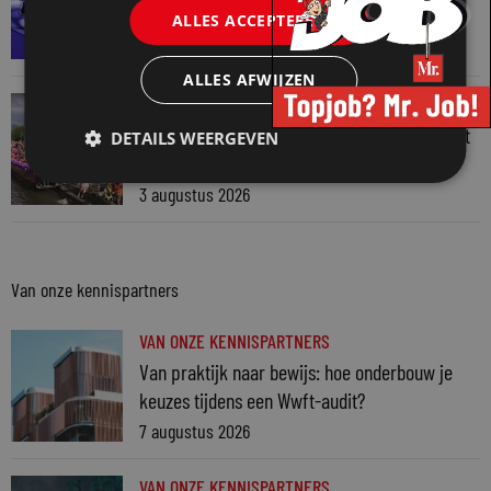
auteursrecht
ALLES ACCEPTEREN
4 augustus 2026
ALLES AFWIJZEN
JURIDISCH NIEUWS
Regenboognetwerk van de Rechtspraak vaart
DETAILS WEERGEVEN
mee met botenparade Pride
3 augustus 2026
Van onze kennispartners
VAN ONZE KENNISPARTNERS
Van praktijk naar bewijs: hoe onderbouw je
keuzes tijdens een Wwft-audit?
7 augustus 2026
VAN ONZE KENNISPARTNERS