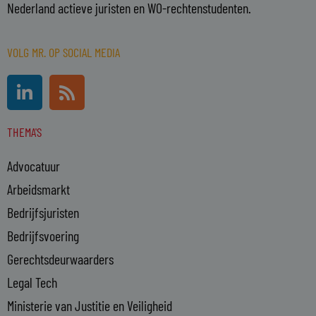
Nederland actieve juristen en WO-rechtenstudenten.
VOLG MR. OP SOCIAL MEDIA
L
R
i
s
n
s
THEMA'S
k
e
Advocatuur
d
i
Arbeidsmarkt
n
Bedrijfsjuristen
-
Bedrijfsvoering
i
n
Gerechtsdeurwaarders
Legal Tech
Ministerie van Justitie en Veiligheid