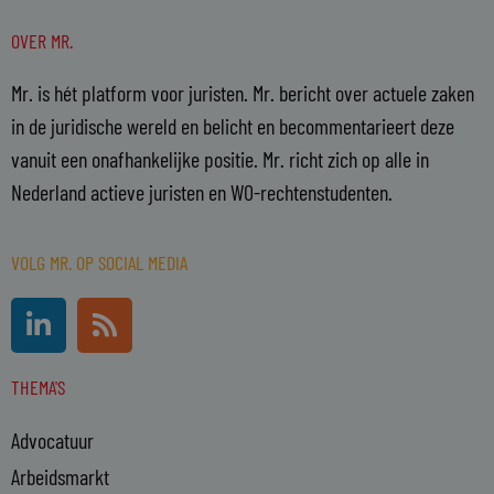
OVER MR.
Mr. is hét platform voor juristen. Mr. bericht over actuele zaken
in de juridische wereld en belicht en becommentarieert deze
vanuit een onafhankelijke positie. Mr. richt zich op alle in
Nederland actieve juristen en WO-rechtenstudenten.
VOLG MR. OP SOCIAL MEDIA
L
R
i
s
n
s
THEMA'S
k
e
Advocatuur
d
i
Arbeidsmarkt