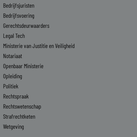
n
Bedrijfsjuristen
-
Bedrijfsvoering
i
n
Gerechtsdeurwaarders
Legal Tech
Ministerie van Justitie en Veiligheid
Notariaat
Openbaar Ministerie
Opleiding
Politiek
Rechtspraak
Rechtswetenschap
Strafrechtketen
Wetgeving