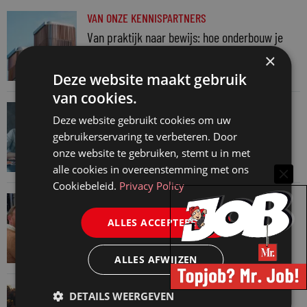
VAN ONZE KENNISPARTNERS
Van praktijk naar bewijs: hoe onderbouw je
keuzes tijdens een Wwft-audit?
×
7 augustus 2026
Deze website maakt gebruik
van cookies.
VAN ONZE KENNISPARTNERS
Deze website gebruikt cookies om uw
Werkdruk zegt meer dan urennormen
gebruikerservaring te verbeteren. Door
7 augustus 2026
onze website te gebruiken, stemt u in met
alle cookies in overeenstemming met ons
Cookiebeleid.
Privacy Policy
VAN ONZE KENNISPARTNERS
Martin Woodward: waarom geen enkel
ALLES ACCEPTEREN
advocatenkantoor hetzelfde kan blijven
4 augustus 2026
ALLES AFWIJZEN
VAN ONZE KENNISPARTNERS
DETAILS WEERGEVEN