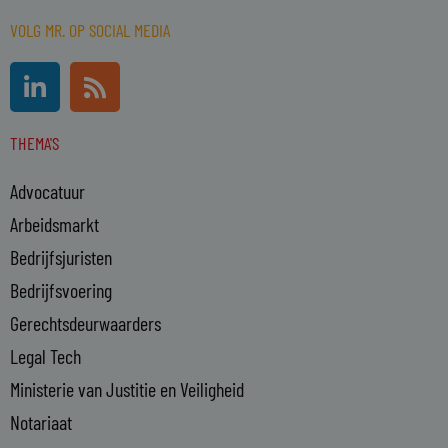
VOLG MR. OP SOCIAL MEDIA
L
R
i
s
n
s
THEMA'S
k
e
Advocatuur
d
i
Arbeidsmarkt
n
Bedrijfsjuristen
-
Bedrijfsvoering
i
n
Gerechtsdeurwaarders
Legal Tech
Ministerie van Justitie en Veiligheid
Notariaat