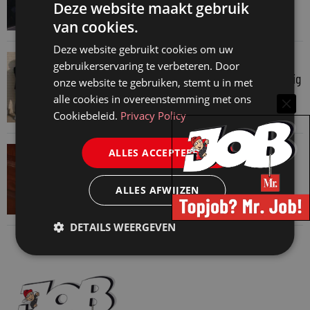
kosten
Deze website maakt gebruik
31 juli 2026
van cookies.
Deze website gebruikt cookies om uw
VAN ONZE KENNISPARTNERS
gebruikerservaring te verbeteren. Door
Je hebt maar 1% van je jaarlijkse omzet nodig
onze website te gebruiken, stemt u in met
30 juli 2026
alle cookies in overeenstemming met ons
Cookiebeleid.
Privacy Policy
VAN ONZE KENNISPARTNERS
ALLES ACCEPTEREN
Een HR-brief is meer dan een juridisch
document
ALLES AFWIJZEN
28 juli 2026
DETAILS WEERGEVEN