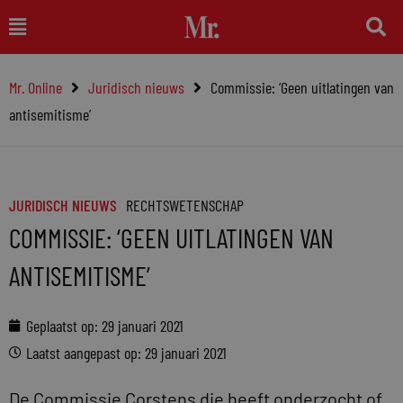
Ga
Main
naar
Menu
de
Mr. Online
Juridisch nieuws
Commissie: ‘Geen uitlatingen van
inhoud
antisemitisme’
JURIDISCH NIEUWS
RECHTSWETENSCHAP
COMMISSIE: ‘GEEN UITLATINGEN VAN
ANTISEMITISME’
Geplaatst op:
29 januari 2021
Laatst aangepast op: 29 januari 2021
De Commissie Corstens die heeft onderzocht of