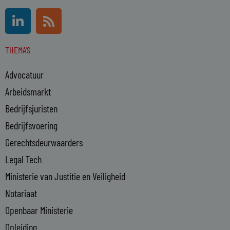
L
R
i
s
n
s
THEMA'S
k
e
Advocatuur
d
i
Arbeidsmarkt
n
Bedrijfsjuristen
-
Bedrijfsvoering
i
n
Gerechtsdeurwaarders
Legal Tech
Ministerie van Justitie en Veiligheid
Notariaat
Openbaar Ministerie
Opleiding