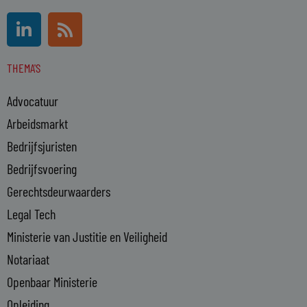
L
R
i
s
n
s
THEMA'S
k
e
Advocatuur
d
i
Arbeidsmarkt
n
Bedrijfsjuristen
-
Bedrijfsvoering
i
n
Gerechtsdeurwaarders
Legal Tech
Ministerie van Justitie en Veiligheid
Notariaat
Openbaar Ministerie
Opleiding