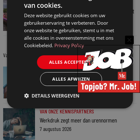
JURIDISCH NIEUWS
van cookies.
Regenboognetwerk van de Rechtspraak vaart
Deze website gebruikt cookies om uw
mee met botenparade Pride
gebruikerservaring te verbeteren. Door
3 augustus 2026
onze website te gebruiken, stemt u in met
alle cookies in overeenstemming met ons
Cookiebeleid.
Privacy Policy
Van onze kennispartners
ALLES ACCEPTEREN
VAN ONZE KENNISPARTNERS
Van praktijk naar bewijs: hoe onderbouw je
ALLES AFWIJZEN
keuzes tijdens een Wwft-audit?
7 augustus 2026
DETAILS WEERGEVEN
VAN ONZE KENNISPARTNERS
Werkdruk zegt meer dan urennormen
7 augustus 2026